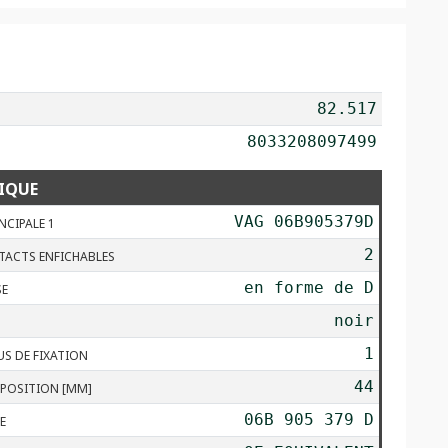
82.517
8033208097499
IQUE
VAG 06B905379D
NCIPALE 1
2
ACTS ENFICHABLES
en forme de D
SE
noir
1
S DE FIXATION
44
POSITION [MM]
06B 905 379 D
E