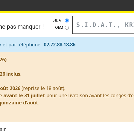
Recherche
SIDAT
ne pas manquer !
OEM
r
et par téléphone :
02.72.88.18.86
26)
26 inclus
.
août 2026
(reprise le 18 août).
re
avant le 31 juillet
pour une livraison avant les congés d'ét
uinzaine d'août
.
air