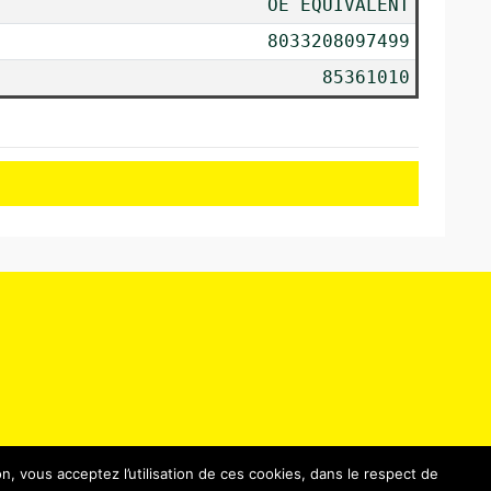
OE EQUIVALENT
8033208097499
85361010
n, vous acceptez l’utilisation de ces cookies, dans le respect de