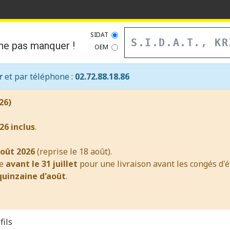
Recherche
SIDAT
ne pas manquer !
OEM
r
et par téléphone :
02.72.88.18.86
26)
26 inclus
.
août 2026
(reprise le 18 août).
re
avant le 31 juillet
pour une livraison avant les congés d'ét
uinzaine d'août
.
fils