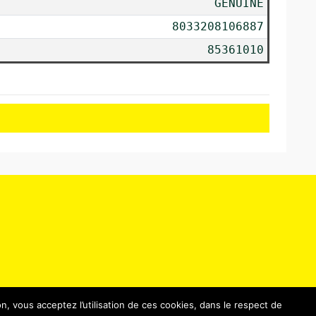
GENUINE
8033208106887
85361010
n, vous acceptez l’utilisation de ces cookies, dans le respect de