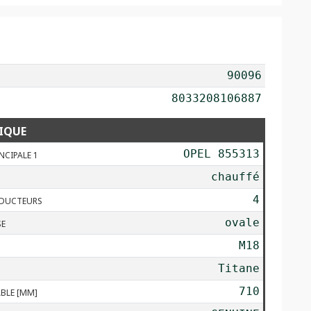
90096
8033208106887
IQUE
OPEL 855313
NCIPALE 1
chauffé
4
DUCTEURS
ovale
SE
M18
Titane
710
BLE [MM]